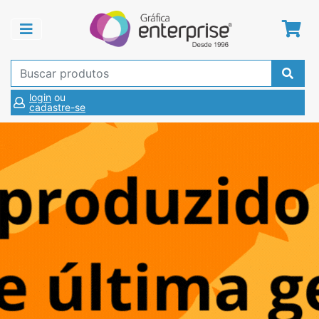
login
ou
cadastre-se